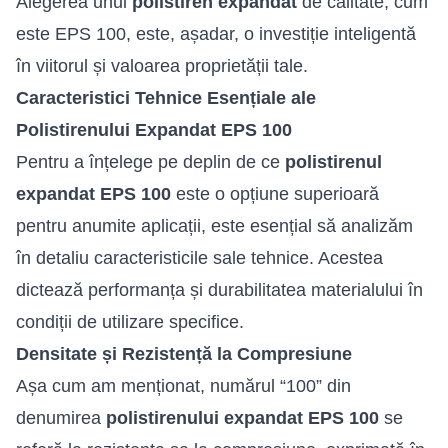
Alegerea unui
polistiren expandat
de calitate, cum
este EPS 100, este, așadar, o investiție inteligentă
în viitorul și valoarea proprietății tale.
Caracteristici Tehnice Esențiale ale
Polistirenului Expandat EPS 100
Pentru a înțelege pe deplin de ce
polistirenul
expandat EPS 100
este o opțiune superioară
pentru anumite aplicații, este esențial să analizăm
în detaliu caracteristicile sale tehnice. Acestea
dictează performanța și durabilitatea materialului în
condiții de utilizare specifice.
Densitate și Rezistență la Compresiune
Așa cum am menționat, numărul “100” din
denumirea
polistirenului expandat EPS 100
se