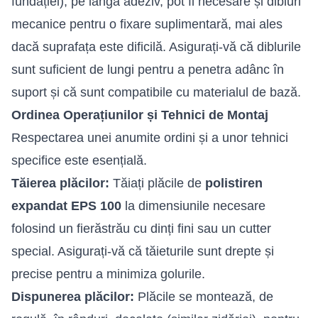
fundației), pe lângă adeziv, pot fi necesare și dibluri
mecanice pentru o fixare suplimentară, mai ales
dacă suprafața este dificilă. Asigurați-vă că diblurile
sunt suficient de lungi pentru a penetra adânc în
suport și că sunt compatibile cu materialul de bază.
Ordinea Operațiunilor și Tehnici de Montaj
Respectarea unei anumite ordini și a unor tehnici
specifice este esențială.
Tăierea plăcilor:
Tăiați plăcile de
polistiren
expandat EPS 100
la dimensiunile necesare
folosind un fierăstrău cu dinți fini sau un cutter
special. Asigurați-vă că tăieturile sunt drepte și
precise pentru a minimiza golurile.
Dispunerea plăcilor:
Plăcile se montează, de