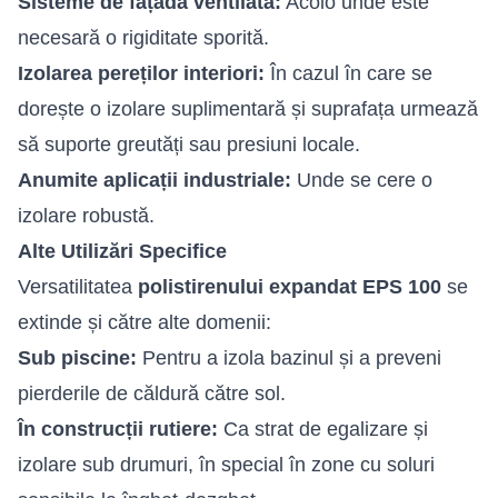
Sisteme de fațadă ventilată:
Acolo unde este
necesară o rigiditate sporită.
Izolarea pereților interiori:
În cazul în care se
dorește o izolare suplimentară și suprafața urmează
să suporte greutăți sau presiuni locale.
Anumite aplicații industriale:
Unde se cere o
izolare robustă.
Alte Utilizări Specifice
Versatilitatea
polistirenului expandat EPS 100
se
extinde și către alte domenii:
Sub piscine:
Pentru a izola bazinul și a preveni
pierderile de căldură către sol.
În construcții rutiere:
Ca strat de egalizare și
izolare sub drumuri, în special în zone cu soluri