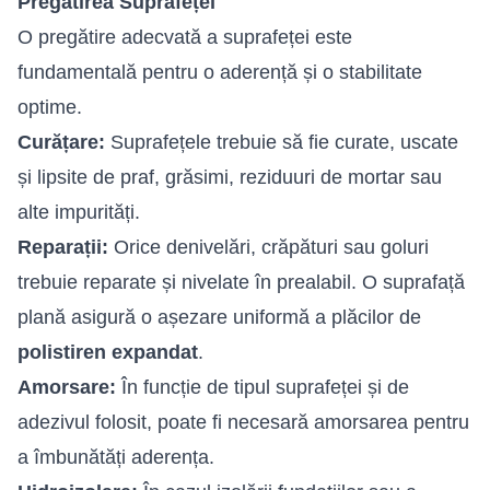
Pregătirea Suprafeței
O pregătire adecvată a suprafeței este
fundamentală pentru o aderență și o stabilitate
optime.
Curățare:
Suprafețele trebuie să fie curate, uscate
și lipsite de praf, grăsimi, reziduuri de mortar sau
alte impurități.
Reparații:
Orice denivelări, crăpături sau goluri
trebuie reparate și nivelate în prealabil. O suprafață
plană asigură o așezare uniformă a plăcilor de
polistiren expandat
.
Amorsare:
În funcție de tipul suprafeței și de
adezivul folosit, poate fi necesară amorsarea pentru
a îmbunătăți aderența.