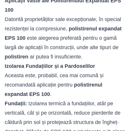
Aplicații Vaste ale Polistirenului Expandat EPS
100
Datorită proprietăților sale excepționale, în special
rezistenței la compresiune,
polistirenul expandat
EPS 100
este alegerea preferată pentru o gamă
largă de aplicații în construcții, unde alte tipuri de
polistiren
ar putea fi insuficiente.
Izolarea Fundațiilor și a Pardoselilor
Aceasta este, probabil, cea mai comună și
recomandată aplicație pentru
polistirenul
expandat EPS 100
.
Fundații:
Izolarea termică a fundațiilor, atât pe
verticală, cât și pe orizontală, reduce pierderile de
căldură prin sol și protejează structura de îngheț-