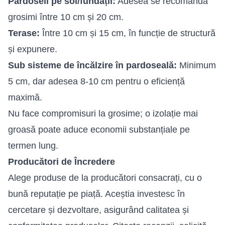
Pardoseli pe sol/fundații:
Adesea se recomandă
grosimi între 10 cm și 20 cm.
Terase:
Între 10 cm și 15 cm, în funcție de structură
și expunere.
Sub sisteme de încălzire în pardoseală:
Minimum
5 cm, dar adesea 8-10 cm pentru o eficiență
maximă.
Nu face compromisuri la grosime; o izolație mai
groasă poate aduce economii substanțiale pe
termen lung.
Producători de Încredere
Alege produse de la producători consacrați, cu o
bună reputație pe piață. Aceștia investesc în
cercetare și dezvoltare, asigurând calitatea și