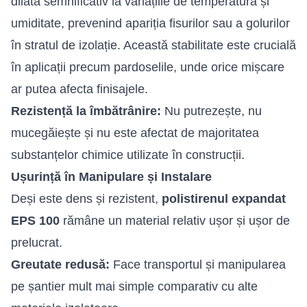
dilată semnificativ la variațiile de temperatură și
umiditate, prevenind apariția fisurilor sau a golurilor
în stratul de izolație. Această stabilitate este crucială
în aplicații precum pardoselile, unde orice mișcare
ar putea afecta finisajele.
Rezistență la îmbătrânire:
Nu putrezește, nu
mucegăiește și nu este afectat de majoritatea
substanțelor chimice utilizate în construcții.
Ușurință în Manipulare și Instalare
Deși este dens și rezistent,
polistirenul expandat
EPS 100
rămâne un material relativ ușor și ușor de
prelucrat.
Greutate redusă:
Face transportul și manipularea
pe șantier mult mai simple comparativ cu alte