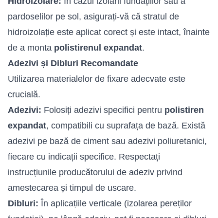
Hidroizolare:
În cazul izolării fundațiilor sau a
pardoselilor pe sol, asigurați-vă că stratul de
hidroizolație este aplicat corect și este intact, înainte
de a monta
polistirenul expandat
.
Adezivi și Dibluri Recomandate
Utilizarea materialelor de fixare adecvate este
crucială.
Adezivi:
Folosiți adezivi specifici pentru
polistiren
expandat
, compatibili cu suprafața de bază. Există
adezivi pe bază de ciment sau adezivi poliuretanici,
fiecare cu indicații specifice. Respectați
instrucțiunile producătorului de adeziv privind
amestecarea și timpul de uscare.
Dibluri:
În aplicațiile verticale (izolarea pereților