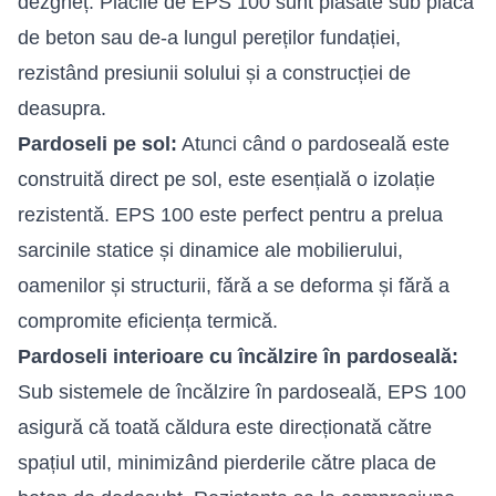
dezgheț. Plăcile de EPS 100 sunt plasate sub placa
de beton sau de-a lungul pereților fundației,
rezistând presiunii solului și a construcției de
deasupra.
Pardoseli pe sol:
Atunci când o pardoseală este
construită direct pe sol, este esențială o izolație
rezistentă. EPS 100 este perfect pentru a prelua
sarcinile statice și dinamice ale mobilierului,
oamenilor și structurii, fără a se deforma și fără a
compromite eficiența termică.
Pardoseli interioare cu încălzire în pardoseală:
Sub sistemele de încălzire în pardoseală, EPS 100
asigură că toată căldura este direcționată către
spațiul util, minimizând pierderile către placa de