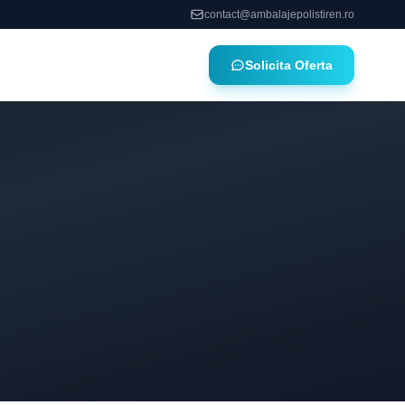
contact@ambalajepolistiren.ro
Solicita Oferta