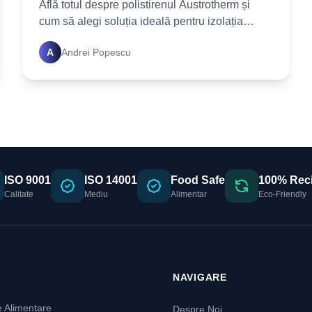
Află totul despre polistirenul Austrotherm și
cum să alegi soluția ideală pentru izolația
termică a casei tale. Un ghid detaliat cu sfaturi
A
Andrei Popescu
practice te
ISO 9001
ISO 14001
Food Safe
100% Reci
Calitate
Mediu
Alimentar
Eco-Friendly
E
NAVIGARE
 Alimentare
Despre Noi