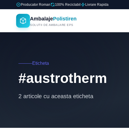
Producator Roman
100% Reciclabil
Livrare Rapida
Ambalaje
Polistiren
SOLUTII DE AMBALARE EPS
Eticheta
#austrotherm
2 articole cu aceasta eticheta