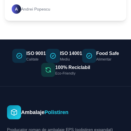
energie, tipuri, avantaje și întrebări frecvente.
A
Andrei Popescu
Izolează
ISO 9001
ISO 14001
Food Safe
Calitate
Mediu
Alimentar
100% Reciclabil
Eco-Friendly
Ambalaje
Polistiren
Producator roman de ambalaje EPS (polistiren expandat)