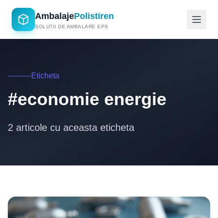
Ambalaje
Polistiren
SOLUTII DE AMBALARE EPS
Eticheta
#economie energie
2 articole cu aceasta eticheta