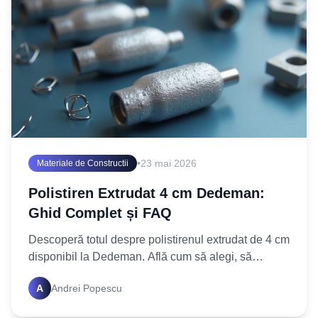
•
23 mai 2026
Materiale de Constructii
Polistiren Extrudat 4 cm Dedeman:
Ghid Complet și FAQ
Descoperă totul despre polistirenul extrudat de 4 cm
disponibil la Dedeman. Află cum să alegi, să
montezi și să beneficiezi de cea mai bună izolație
A
Andrei Popescu
termică.