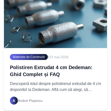
•
23 mai 2026
Materiale de Constructii
Polistiren Extrudat 4 cm Dedeman:
Ghid Complet și FAQ
Descoperă totul despre polistirenul extrudat de 4 cm
disponibil la Dedeman. Află cum să alegi, să
montezi și să beneficiezi de cea mai bună izolație
A
Andrei Popescu
termică.