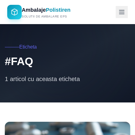
Ambalaje
Polistiren
SOLUTII DE AMBALARE EPS
Eticheta
#FAQ
1 articol cu aceasta eticheta