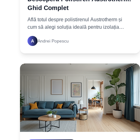
Ghid Complet
Află totul despre polistirenul Austrotherm și
cum să alegi soluția ideală pentru izolația
termică a casei tale. Un ghid detaliat cu sfaturi
A
Andrei Popescu
practice te