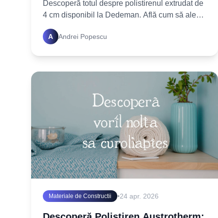
Descoperă totul despre polistirenul extrudat de
4 cm disponibil la Dedeman. Află cum să alegi,
să montezi și să beneficiezi de cea mai bună
A
Andrei Popescu
izolație termică.
•
24 apr. 2026
Materiale de Constructii
Descoperă Polistiren Austrotherm: