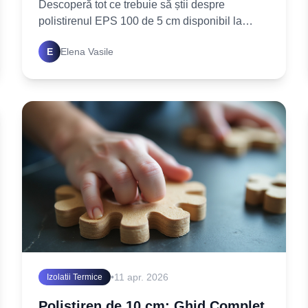
Descoperă tot ce trebuie să știi despre
polistirenul EPS 100 de 5 cm disponibil la
Dedeman. Află cum să alegi și să aplici corect
E
Elena Vasile
pentru izolația casei tale
•
11 apr. 2026
Izolatii Termice
Polistiren de 10 cm: Ghid Complet