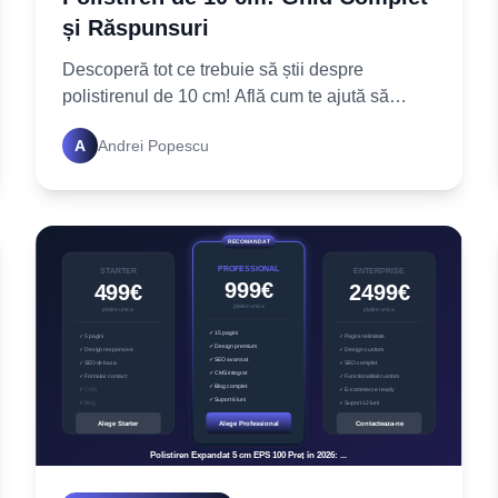
și Răspunsuri
Descoperă tot ce trebuie să știi despre
polistirenul de 10 cm! Află cum te ajută să
economisești energie, tipuri, avantaje și
A
Andrei Popescu
întrebări frecvente. Izolează