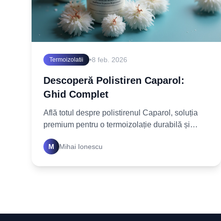
•
8 feb. 2026
Termoizolatii
Descoperă Polistiren Caparol:
Ghid Complet
Află totul despre polistirenul Caparol, soluția
premium pentru o termoizolație durabilă și
eficientă. Explorează ghidul nostru complet și
M
Mihai Ionescu
transformă-ți