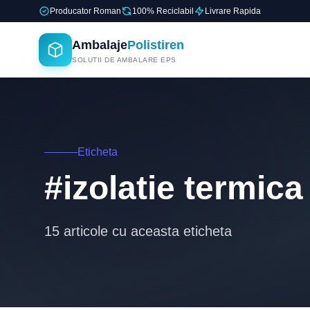
Producator Roman
100% Reciclabil
Livrare Rapida
Ambalaje
Polistiren
SOLUTII DE AMBALARE EPS
Eticheta
#izolatie termica
15 articole cu aceasta eticheta