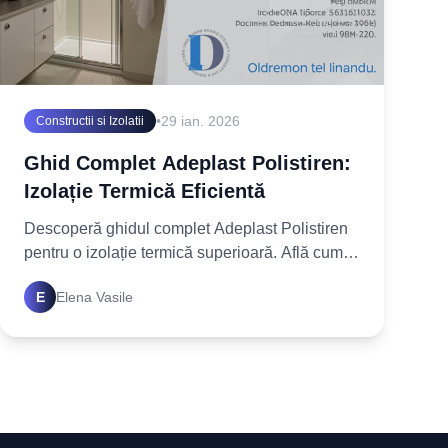
•
29 ian. 2026
Constructii si Izolatii
Ghid Complet Adeplast Polistiren:
Izolație Termică Eficientă
Descoperă ghidul complet Adeplast Polistiren
pentru o izolație termică superioară. Află cum
să alegi și să aplici corect adezivul Adeplast
E
Elena Vasile
pentru polistiren