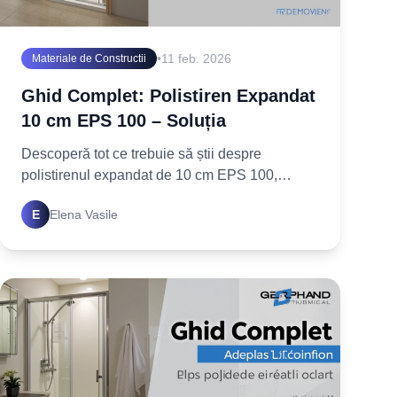
•
11 feb. 2026
Materiale de Constructii
Ghid Complet: Polistiren Expandat
10 cm EPS 100 – Soluția
Descoperă tot ce trebuie să știi despre
polistirenul expandat de 10 cm EPS 100,
materialul ideal pentru o izolație termică
E
Elena Vasile
superioară. Află cum să alegi și să