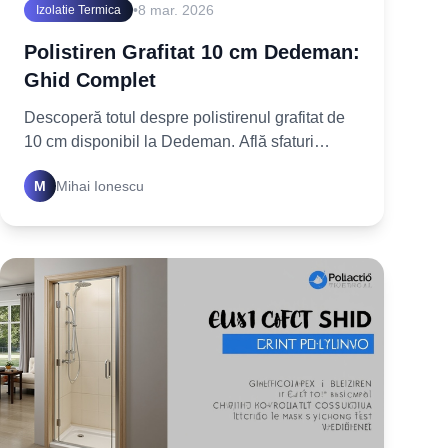
•
8 mar. 2026
Izolatie Termica
Polistiren Grafitat 10 cm Dedeman:
Ghid Complet
Descoperă totul despre polistirenul grafitat de
10 cm disponibil la Dedeman. Află sfaturi
esențiale pentru alegere și montaj. Izolează
M
Mihai Ionescu
inteligent