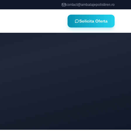
contact@ambalajepolistiren.ro
Solicita Oferta