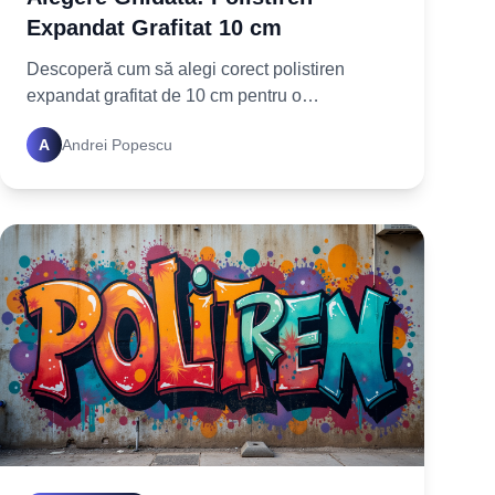
Expandat Grafitat 10 cm
Descoperă cum să alegi corect polistiren
expandat grafitat de 10 cm pentru o
termoizolație eficientă. Află factorii cheie și fă
A
Andrei Popescu
cea mai bună investiție