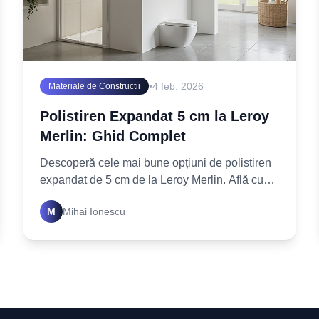
•
4 feb. 2026
Materiale de Constructii
Polistiren Expandat 5 cm la Leroy
Merlin: Ghid Complet
Descoperă cele mai bune opțiuni de polistiren
expandat de 5 cm de la Leroy Merlin. Află cum
să alegi corect și să obții o izolație termică
M
Mihai Ionescu
superioară. Citește