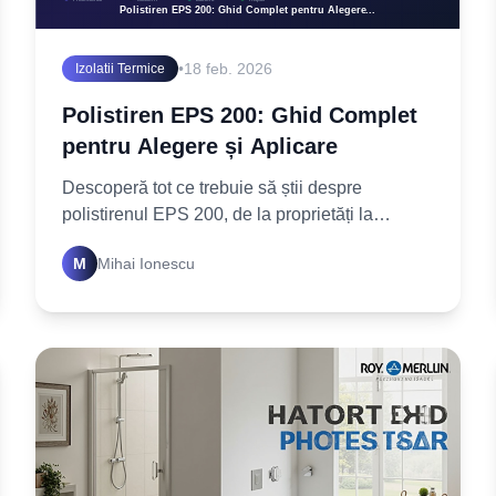
•
18 feb. 2026
Izolatii Termice
Polistiren EPS 200: Ghid Complet
pentru Alegere și Aplicare
Descoperă tot ce trebuie să știi despre
polistirenul EPS 200, de la proprietăți la
aplicații. Află cum să alegi și să aplici corect
M
Mihai Ionescu
acest material izolator