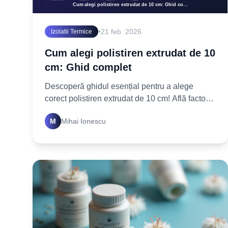
•
21 feb. 2026
Izolatii Termice
Cum alegi polistiren extrudat de 10
cm: Ghid complet
Descoperă ghidul esențial pentru a alege
corect polistiren extrudat de 10 cm! Află factorii
cheie, aplicațiile și sfaturi practice pentru o
M
Mihai Ionescu
izolație termică