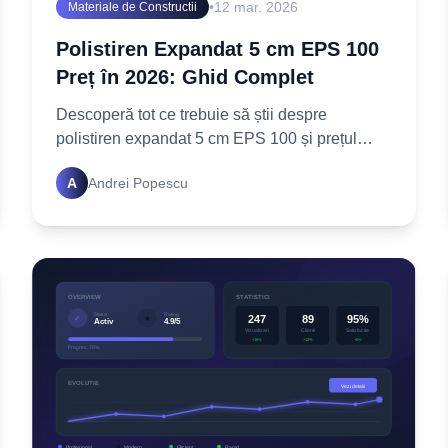
•
12 mar. 2026
Materiale de Constructii
Polistiren Expandat 5 cm EPS 100
Preț în 2026: Ghid Complet
Descoperă tot ce trebuie să știi despre
polistiren expandat 5 cm EPS 100 și prețul
estimat în 2026. Pregătește-ți proiectele de
A
Andrei Popescu
izolație inteligent cu ghidul