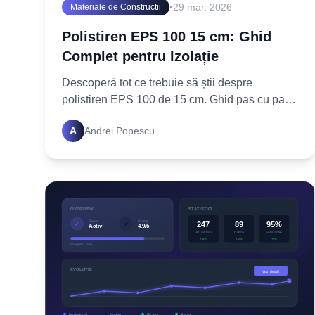
•
29 mar. 2026
Materiale de Constructii
Polistiren EPS 100 15 cm: Ghid
Complet pentru Izolație
Descoperă tot ce trebuie să știi despre
polistiren EPS 100 de 15 cm. Ghid pas cu pas
pentru o izolație termică superioară. Află cum
A
Andrei Popescu
să alegi și să aplici