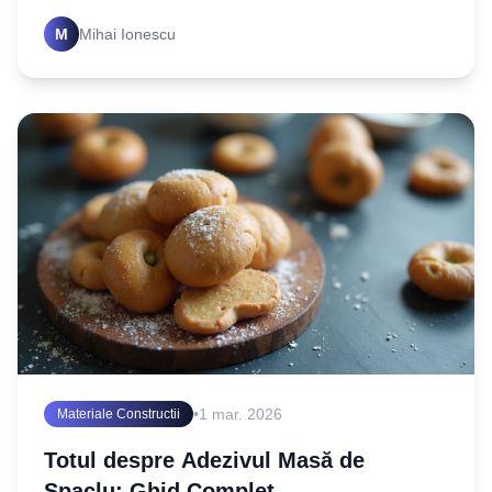
alegere și montaj. Izolează inteligent
M
Mihai Ionescu
•
1 mar. 2026
Materiale Constructii
Totul despre Adezivul Masă de
Spaclu: Ghid Complet