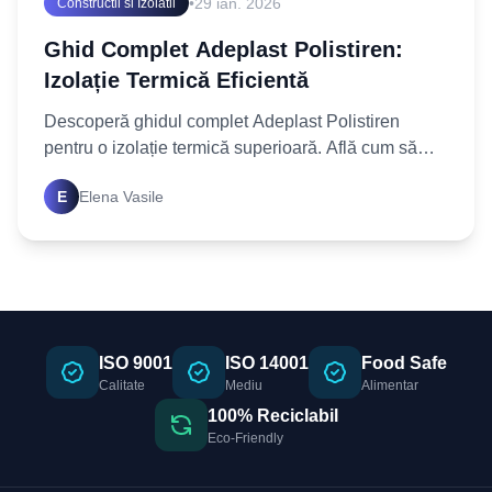
•
29 ian. 2026
Constructii si Izolatii
Ghid Complet Adeplast Polistiren:
Izolație Termică Eficientă
Descoperă ghidul complet Adeplast Polistiren
pentru o izolație termică superioară. Află cum să
alegi și să aplici corect adezivul Adeplast pentru
E
Elena Vasile
polistiren
ISO 9001
ISO 14001
Food Safe
Calitate
Mediu
Alimentar
100% Reciclabil
Eco-Friendly