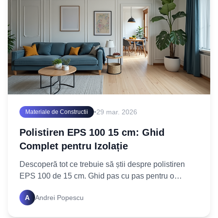
•
29 mar. 2026
Materiale de Constructii
Polistiren EPS 100 15 cm: Ghid
Complet pentru Izolație
Descoperă tot ce trebuie să știi despre polistiren
EPS 100 de 15 cm. Ghid pas cu pas pentru o
izolație termică superioară. Află cum să alegi și să
A
Andrei Popescu
aplici