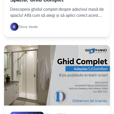
Descopera ghidul complet despre adezivul masă de
spaclu! Află cum să alegi și să aplici corect acest
material esențial pentru fațade. Începe proiectul tău
E
Elena Vasile
acum