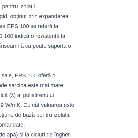
pentru izolații.
igid, obținut prin expandarea
rea EPS 100 se referă la
 100 indică o rezistență la
înseamnă că poate suporta o
ii sale, EPS 100 oferă o
unde sarcina este mai mare.
că (λ) al polistirenului
.039 W/mK. Cu cât valoarea este
iune de bază pentru izolații,
comandate.
 apă) și la cicluri de îngheț-