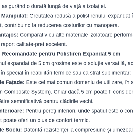
 asigurând o durată lungă de viață a izolației.
 Manipulat:
Greutatea redusă a polistirenului expandat îl
t, contribuind la reducerea costurilor cu manopera.
antajos:
Comparativ cu alte materiale izolatoare performa
raport calitate-pret excelent.
ii Recomandate pentru Polistiren Expandat 5 cm
enul expandat de 5 cm grosime este o soluție versatilă, a
, în special în reabilitări termice sau ca strat suplimentar:
 de Fațade:
Este cel mai comun domeniu de utilizare, în
on Composite System). Chiar dacă 5 cm poate fi considera
țire semnificativă pentru clădirile vechi.
Interioare:
Pentru pereți interiori, unde spațiul este o co
 poate oferi un plus de confort termic.
 de Soclu:
Datorită rezistenței la compresiune și umezeal