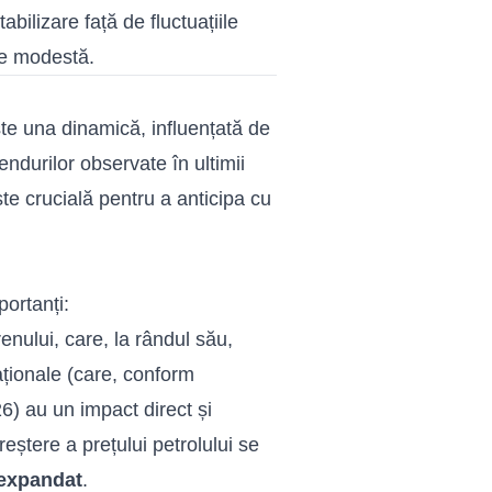
tabilizare față de fluctuațiile
re modestă.
este una dinamică, influențată de
endurilor observate în ultimii
ste crucială pentru a anticipa cu
portanți:
renului, care, la rândul său,
naționale (care, conform
6) au un impact direct și
reștere a prețului petrolului se
i expandat
.