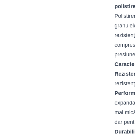
polistir
Polistir
granulel
rezisten
compres
presiune
Caracte
Reziste
rezisten
Perform
expandat
mai mică
dar pent
Durabili