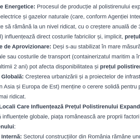
le Energetice:
Procesul de producție al polistirenului ex
 electrice și gazelor naturale (care, conform Agenției Int
te să rămână la un nivel ridicat, cu o creștere anuală d
l) influențează direct costurile fabricilor și, implicit,
prețul
le de Aprovizionare:
Deși s-au stabilizat în mare măsur
le sau costurile de transport (containerizatul maritim a î
timii 2 ani) pot afecta disponibilitatea și
prețul polistire
 Globală:
Creșterea urbanizării și a proiectelor de infrast
în Asia și Europa de Est) menține o cerere solidă pentru 
ai ridicat.
Locali Care Influențează Prețul Polistirenului Expand
 influențele globale, piața românească are proprii facto
enului
:
 Internă:
Sectorul construcțiilor din România rămâne unu