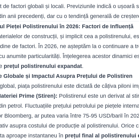
t de factori globali și locali. Previziunile indică o ușoară s
din anii precedenți, dar cu o tendință generală de crește
l Pieței Polistirenului în 2026: Factori de Influență
erialelor de construcții, și implicit cea a polistirenului, 
udine de factori. În 2026, ne așteptăm la o continuare a tr
 cu anumite particularități. Înțelegerea acestor dinamici e
țe
prețul polistirenului expandat
.
e Globale și Impactul Asupra Prețului de Polistiren
global, piața polistirenului este dictată de câțiva piloni im
ateriei Prime (Stiren):
Polistirenul este un derivat al sti
in petrol. Fluctuațiile prețului petrolului pe piețele inter
or Bloomberg, ar putea varia între 75-95 USD/baril în 202
tiv asupra costului de producție al polistirenului. Orice c
cta aproape instantaneu în
prețul final al polistirenulu