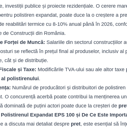
 investiții publice și proiecte rezidențiale. O cerere mare
pentru
polistiren expandat
, poate duce la o creștere a pr
 de reabilitări termice cu 8-10% anual până în 2026, conf
e de Construcții din România.
le Forței de Muncă:
Salariile din sectorul construcțiilor a
sturi se reflectă în prețul final al produselor, inclusiv al p
, cât și de distribuție.
 Fiscale și Taxe:
Modificările TVA-ului sau ale altor taxe 
al polistirenului
.
nța:
Numărul de producători și distribuitori de polistire
t. O concurență acerbă poate contribui la menținerea uno
ță dominată de puțini actori poate duce la creșteri de
pre
 Polistirenul Expandat EPS 100 și De Ce Este Import
de a discuta mai detaliat despre
pret
, este esențial să în