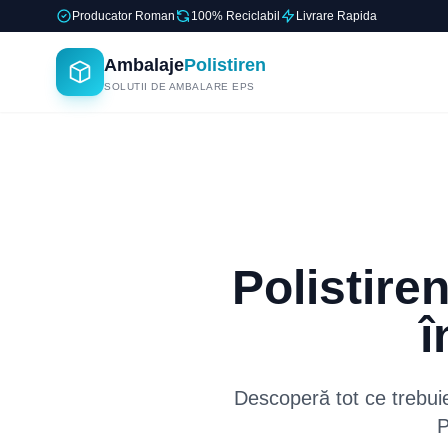
Producator Roman
100% Reciclabil
Livrare Rapida
Ambalaje
Polistiren
SOLUTII DE AMBALARE EPS
Polistire
î
Descoperă tot ce trebuie
P