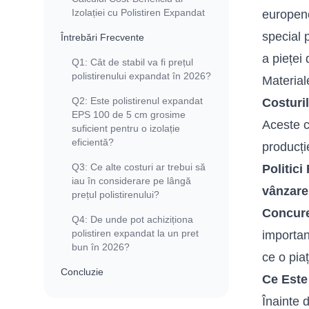
Izolației cu Polistiren Expandat
europene,
special 
Întrebări Frecvente
a pieței
Q1: Cât de stabil va fi prețul
polistirenului expandat în 2026?
Material
Q2: Este polistirenul expandat
Costuri
EPS 100 de 5 cm grosime
Aceste co
suficient pentru o izolație
eficientă?
producție
Q3: Ce alte costuri ar trebui să
Politici
iau în considerare pe lângă
vânzare 
prețul polistirenului?
Concure
Q4: De unde pot achiziționa
polistiren expandat la un pret
importan
bun în 2026?
ce o pia
Concluzie
Ce Este
Înainte 