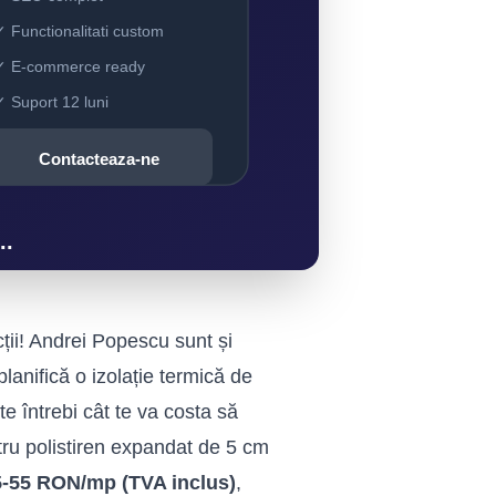
cții! Andrei Popescu sunt și
planifică o
izolație termică
de
te întrebi cât te va costa să
pentru polistiren expandat de 5 cm
5-55 RON/mp (TVA inclus)
,