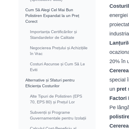
Costuri
Cum Să Alegi Cel Mai Bun
energiei
Polistiren Expandat la un Preț
Corect
proiecta
Importanța Certificărilor și
industria
Standardelor de Calitate
Lanțuri
Negocierea Prețului și Achizițiile
ocaziona
în Vrac
20% în ul
Costuri Ascunse și Cum Să Le
Eviti
Cererea
special 
Alternative și Sfaturi pentru
Eficiența Costurilor
un
pret
m
Alte Tipuri de Polistiren (EPS
Factori 
70, EPS 80) și Prețul Lor
Pe lângă
Subvenții și Programe
polistir
Guvernamentale pentru Izolații
Cererea
Calculul Cost-Beneficiu al