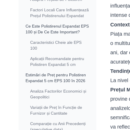
influența
Factori Locali Care Influențează
intense 
Prețul Polistirenului Expandat
Contextu
Ce Este Polistirenul Expandat EPS
100 și De Ce Este Important?
Piața mat
Caracteristici Cheie ale EPS
o multit
100
ani, dar
Aplicații Recomandate pentru
acurate
Polistiren Expandat 5 cm
Tendinț
Estimări de Preț pentru Polistiren
La nivel 
Expandat 5 cm EPS 100 în 2026
Prețul M
Analiza Factorilor Economici și
Geopolitici
provine d
Variații de Preț în Funcție de
analizel
Furnizor și Cantitate
semnifica
Comparație cu Anii Precedenți
va refle
(speculative data)