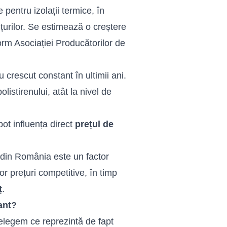
 pentru izolații termice, în
ețurilor. Se estimează o creștere
orm Asociației Producătorilor de
u crescut constant în ultimii ani.
olistirenului, atât la nivel de
pot influența direct
prețul de
n din România este un factor
r prețuri competitive, în timp
ț
.
ant?
țelegem ce reprezintă de fapt