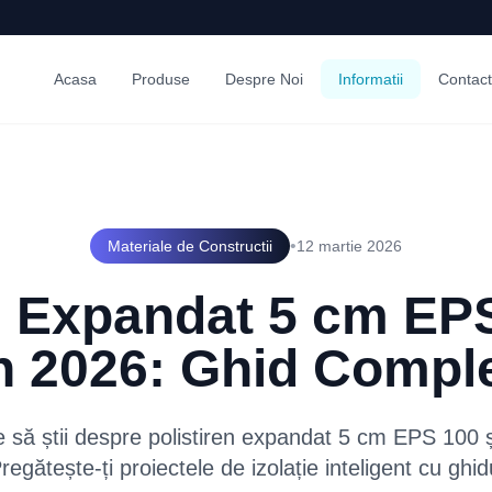
Acasa
Produse
Despre Noi
Informatii
Contact
•
Materiale de Constructii
12 martie 2026
n Expandat 5 cm EP
n 2026: Ghid Compl
 să știi despre polistiren expandat 5 cm EPS 100 ș
regătește-ți proiectele de izolație inteligent cu ghid