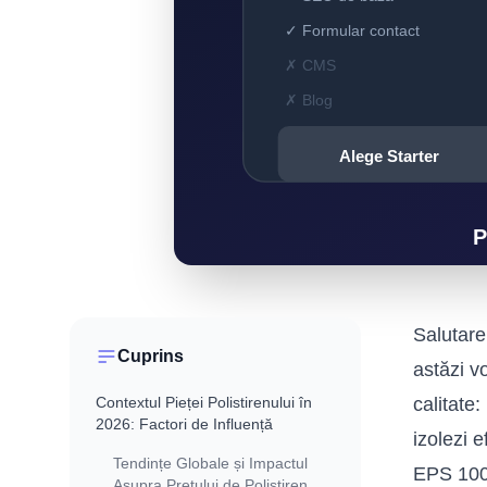
Salutare
Cuprins
astăzi v
Contextul Pieței Polistirenului în
calitate:
2026: Factori de Influență
izolezi e
Tendințe Globale și Impactul
EPS 100 
Asupra Prețului de Polistiren