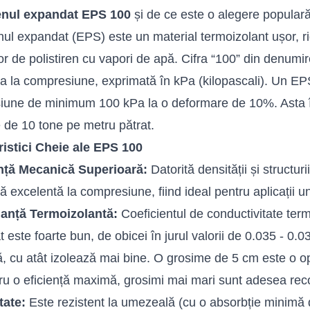
enul
expandat EPS
100
și de ce este o alegere populară 
enul expandat (EPS) este un material termoizolant ușor, r
or de polistiren cu vapori de apă. Cifra “100” din denumi
ța la compresiune, exprimată în kPa (kilopascali). Un EPS
iune de minimum 100 kPa la o deformare de 10%. Asta 
 de 10 tone pe metru pătrat.
ristici Cheie ale EPS 100
nță Mecanică Superioară:
Datorită densității și structur
ță excelentă la compresiune, fiind ideal pentru aplicații 
anță Termoizolantă:
Coeficientul de conductivitate termi
 este foarte bun, de obicei în jurul valorii de 0.035 - 0
, cu atât izolează mai bine. O grosime de 5 cm este o opț
ru o eficiență maximă, grosimi mai mari sunt adesea re
tate:
Este rezistent la umezeală (cu o absorbție minimă de