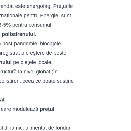
pandat este energofag. Prețurile
ernaționale pentru Energie, sunt
e 3-5% pentru consumul
 polistirenului
.
ă post-pandemie, blocajele
nregistrat o creștere de peste
nului
pe piețele locale.
ructură la nivel global (în
polistiren, ceea ce poate susține
at
ri care modulează
prețul
l dinamic, alimentat de fonduri