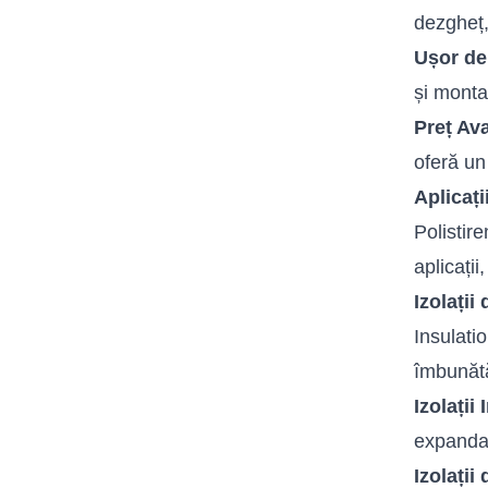
dezgheț,
Ușor de
și monta
Preț Av
oferă un 
Aplicaț
Polistir
aplicații
Izolații
Insulati
îmbunătă
Izolații 
expandat
Izolații