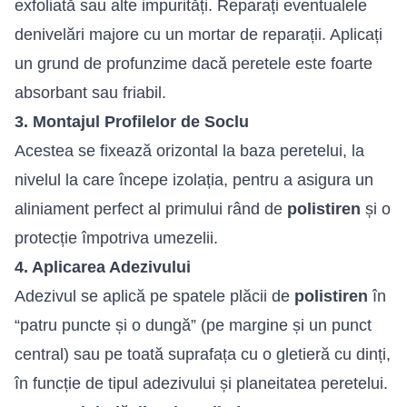
exfoliată sau alte impurități. Reparați eventualele
denivelări majore cu un mortar de reparații. Aplicați
un grund de profunzime dacă peretele este foarte
absorbant sau friabil.
3. Montajul Profilelor de Soclu
Acestea se fixează orizontal la baza peretelui, la
nivelul la care începe izolația, pentru a asigura un
aliniament perfect al primului rând de
polistiren
și o
protecție împotriva umezelii.
4. Aplicarea Adezivului
Adezivul se aplică pe spatele plăcii de
polistiren
în
“patru puncte și o dungă” (pe margine și un punct
central) sau pe toată suprafața cu o gletieră cu dinți,
în funcție de tipul adezivului și planeitatea peretelui.