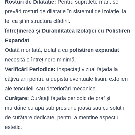
Rosturi de Dilatație:
Pentru suprafețe mari, se
prevăd rosturi de dilatație în sistemul de izolație, la
fel ca și în structura clădirii.
Întreținerea și Durabilitatea Izolației cu Polistiren
Expandat
Odată montată, izolația cu
polistiren expandat
necesită o întreținere minimă.
Verificări Periodice:
Inspectați vizual fațada la
câțiva ani pentru a depista eventuale fisuri, exfolieri
ale tencuielii sau deteriorări mecanice.
Curățare:
Curățați fațada periodic de praf și
murdărie cu apă sub presiune joasă sau cu soluții
de curățare dedicate, pentru a menține aspectul
estetic.