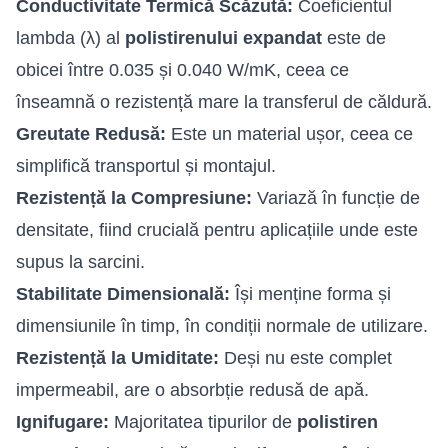
Conductivitate Termică Scăzută:
Coeficientul
lambda (λ) al
polistirenului expandat
este de
obicei între 0.035 și 0.040 W/mK, ceea ce
înseamnă o rezistență mare la transferul de căldură.
Greutate Redusă:
Este un material ușor, ceea ce
simplifică transportul și montajul.
Rezistență la Compresiune:
Variază în funcție de
densitate, fiind crucială pentru aplicațiile unde este
supus la sarcini.
Stabilitate Dimensională:
Își menține forma și
dimensiunile în timp, în condiții normale de utilizare.
Rezistență la Umiditate:
Deși nu este complet
impermeabil, are o absorbție redusă de apă.
Ignifugare:
Majoritatea tipurilor de
polistiren