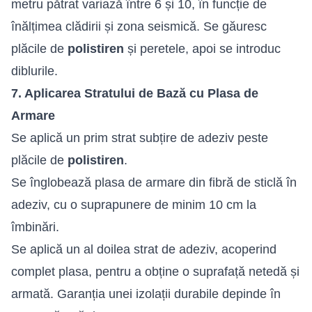
metru pătrat variază între 6 și 10, în funcție de
înălțimea clădirii și zona seismică. Se găuresc
plăcile de
polistiren
și peretele, apoi se introduc
diblurile.
7. Aplicarea Stratului de Bază cu Plasa de
Armare
Se aplică un prim strat subțire de adeziv peste
plăcile de
polistiren
.
Se înglobează plasa de armare din fibră de sticlă în
adeziv, cu o suprapunere de minim 10 cm la
îmbinări.
Se aplică un al doilea strat de adeziv, acoperind
complet plasa, pentru a obține o suprafață netedă și
armată. Garanția unei izolații durabile depinde în