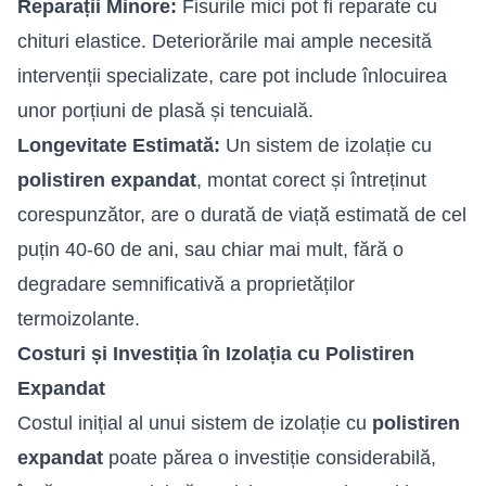
Reparații Minore:
Fisurile mici pot fi reparate cu
chituri elastice. Deteriorările mai ample necesită
intervenții specializate, care pot include înlocuirea
unor porțiuni de plasă și tencuială.
Longevitate Estimată:
Un sistem de izolație cu
polistiren expandat
, montat corect și întreținut
corespunzător, are o durată de viață estimată de cel
puțin 40-60 de ani, sau chiar mai mult, fără o
degradare semnificativă a proprietăților
termoizolante.
Costuri și Investiția în Izolația cu Polistiren
Expandat
Costul inițial al unui sistem de izolație cu
polistiren
expandat
poate părea o investiție considerabilă,