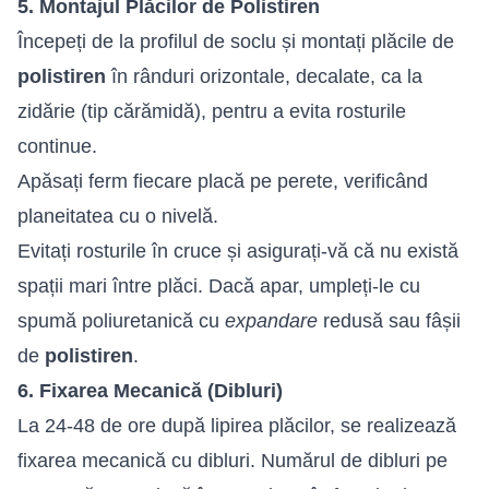
5. Montajul Plăcilor de Polistiren
Începeți de la profilul de soclu și montați plăcile de
polistiren
în rânduri orizontale, decalate, ca la
zidărie (tip cărămidă), pentru a evita rosturile
continue.
Apăsați ferm fiecare placă pe perete, verificând
planeitatea cu o nivelă.
Evitați rosturile în cruce și asigurați-vă că nu există
spații mari între plăci. Dacă apar, umpleți-le cu
spumă poliuretanică cu
expandare
redusă sau fâșii
de
polistiren
.
6. Fixarea Mecanică (Dibluri)
La 24-48 de ore după lipirea plăcilor, se realizează
fixarea mecanică cu dibluri. Numărul de dibluri pe