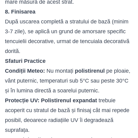
mare măsură de acest strat.
8. Finisarea
După uscarea completă a stratului de bază (minim
3-7 zile), se aplică un grund de amorsare specific
tencuielii decorative, urmat de tencuiala decorativă
dorită.
Sfaturi Practice
Condiții Meteo:
Nu montați
polistirenul
pe ploaie,
vânt puternic, temperaturi sub 5°C sau peste 30°C
și în lumina directă a soarelui puternic.
Protecție UV:
Polistirenul expandat
trebuie
acoperit cu stratul de bază și finisaj cât mai repede
posibil, deoarece radiațiile UV îi degradează
suprafața.