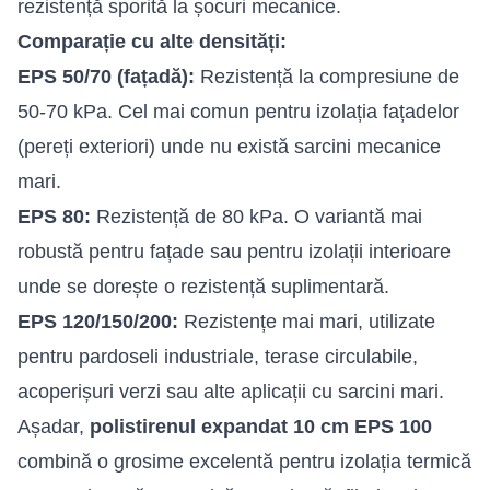
rezistență sporită la șocuri mecanice.
Comparație cu alte densități:
EPS 50/70 (fațadă):
Rezistență la compresiune de
50-70 kPa. Cel mai comun pentru izolația fațadelor
(pereți exteriori) unde nu există sarcini mecanice
mari.
EPS 80:
Rezistență de 80 kPa. O variantă mai
robustă pentru fațade sau pentru izolații interioare
unde se dorește o rezistență suplimentară.
EPS 120/150/200:
Rezistențe mai mari, utilizate
pentru pardoseli industriale, terase circulabile,
acoperișuri verzi sau alte aplicații cu sarcini mari.
Așadar,
polistirenul expandat 10 cm EPS 100
combină o grosime excelentă pentru izolația termică