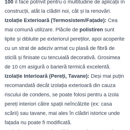
100
îl face potrivit pentru o multitudine de aplicații în
construcții, atât la clădiri noi, cât și la renovări.
Izolație Exterioară (Termosistem/Fațade):
Cea
mai comună utilizare. Plăcile de
polistiren
sunt
lipite și dibluite pe exteriorul pereților, apoi acoperite
cu un strat de adeziv armat cu plasă de fibră de
sticlă și finisate cu tencuială decorativă. Grosimea
de 10 cm asigură o barieră termică excelentă.
Izolație Interioară (Pereți, Tavane):
Deși mai puțin
recomandată decât izolația exterioară din cauza
riscului de condens, se poate folosi pentru a izola
pereți interiori către spații neîncălzite (ex: casa
scării) sau tavane, mai ales în clădiri istorice unde
fațada nu poate fi modificată.