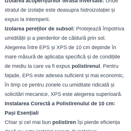
Izolarea acoperișurilor terasă inversate:
Unde
stratul de izolație este deasupra hidroizolației și
expus la intemperii.
Izolarea pereților de subsol:
Protejează împotriva
umidității și a pierderilor de căldură prin sol.
Alegerea între EPS și XPS de 10 cm depinde în
mare măsură de aplicația specifică și de condițiile
de mediu la care va fi expus
polistirenul
. Pentru
fațade, EPS este adesea suficient și mai economic,
în timp ce pentru zonele cu umiditate ridicată și
solicitări mecanice, XPS este alegerea superioară.
Instalarea Corectă a Polistirenului de 10 cm:
Pași Esențiali
Chiar și cel mai bun
polistiren
își pierde eficiența