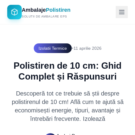
Ambalaje
Polistiren
SOLUTII DE AMBALARE EPS
•
Izolatii Termice
11 aprilie 2026
Polistiren de 10 cm: Ghid
Complet și Răspunsuri
Descoperă tot ce trebuie să știi despre
polistirenul de 10 cm! Află cum te ajută să
economisești energie, tipuri, avantaje și
întrebări frecvente. Izolează