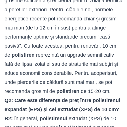
grosime suficientă și eficientă pentru izolația termică
a pereților exteriori. Pentru clădirile noi, normele
energetice recente pot recomanda chiar și grosimi
mai mari (de la 12 cm în sus) pentru a atinge
performanțe optime și standarde precum “casă
pasivă”. Cu toate acestea, pentru renovări, 10 cm
de
polistiren
reprezintă un upgrade semnificativ
față de lipsa izolației sau de straturile mai subțiri și
aduce economii considerabile. Pentru acoperișuri,
unde pierderile de căldură sunt mai mari, se pot
recomanda grosimi de
polistiren
de 15-20 cm.
Q2: Care este diferența de preț între polistirenul
expandat (EPS) și cel extrudat (XPS) de 10 cm?
R2:
În general,
polistirenul
extrudat (XPS) de 10