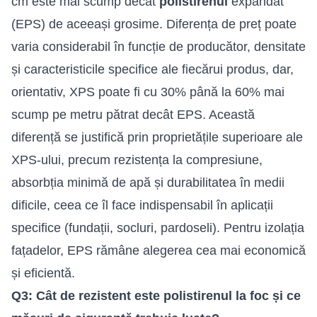
cm este mai scump decât
polistirenul
expandat
(EPS) de aceeași grosime. Diferența de preț poate
varia considerabil în funcție de producător, densitate
și caracteristicile specifice ale fiecărui produs, dar,
orientativ, XPS poate fi cu 30% până la 60% mai
scump pe metru pătrat decât EPS. Această
diferență se justifică prin proprietățile superioare ale
XPS-ului, precum rezistența la compresiune,
absorbția minimă de apă și durabilitatea în medii
dificile, ceea ce îl face indispensabil în aplicații
specifice (fundații, socluri, pardoseli). Pentru izolația
fațadelor, EPS rămâne alegerea cea mai economică
și eficientă.
Q3: Cât de rezistent este polistirenul la foc și ce