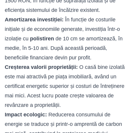
1500 RON, în funcție de suprafața izolată și de
eficiența sistemului de încălzire existent.
Amortizarea investiției:
În funcție de costurile
inițiale și de economiile generate, investiția într-o
izolație cu
polistiren
de 10 cm se amortizează, în
medie, în 5-10 ani. După această perioadă,
beneficiile financiare devin pur profit.
Creșterea valorii proprietății:
O casă bine izolată
este mai atractivă pe piața imobiliară, având un
certificat energetic superior și costuri de întreținere
mai mici. Acest lucru poate crește valoarea de
revânzare a proprietății.
Impact ecologic:
Reducerea consumului de
energie se traduce și printr-o amprentă de carbon