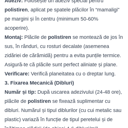
Adeziv:
Folosește un adeziv special pentru
polistiren
, aplicat pe spatele plăcilor în “mamaligi”
pe margini și în centru (minimum 50-60%
acoperire).
Montaj:
Plăcile de
polistiren
se montează de jos în
sus, în rânduri, cu rosturi decalate (asemenea
zidăriei de cărămidă) pentru a evita punțile termice.
Asigură-te că plăcile sunt perfect aliniate și plane.
Verificare:
Verifică planeitatea cu o dreptar lung.
3. Fixarea Mecanică (Dibluri)
Număr și tip:
După uscarea adezivului (24-48 ore),
plăcile de
polistiren
se fixează suplimentar cu
dibluri. Numărul și tipul diblurilor (cu cui metalic sau
plastic) variază în funcție de tipul peretelui și de