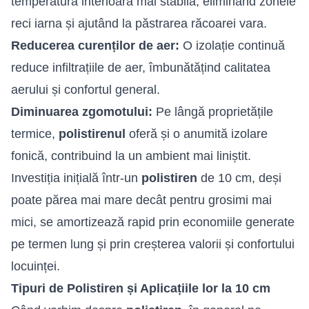
temperatură interioară mai stabilă, eliminând zonele
reci iarna și ajutând la păstrarea răcoarei vara.
Reducerea curenților de aer:
O izolație continuă
reduce infiltrațiile de aer, îmbunătățind calitatea
aerului și confortul general.
Diminuarea zgomotului:
Pe lângă proprietățile
termice,
polistirenul
oferă și o anumită izolare
fonică, contribuind la un ambient mai liniștit.
Investiția inițială într-un
polistiren
de 10 cm, deși
poate părea mai mare decât pentru grosimi mai
mici, se amortizează rapid prin economiile generate
pe termen lung și prin creșterea valorii și confortului
locuinței.
Tipuri de Polistiren și Aplicațiile lor la 10 cm