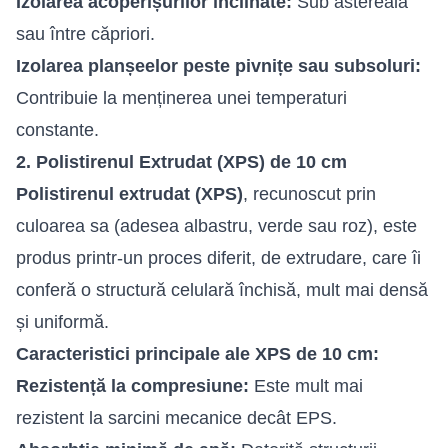
Izolarea acoperișurilor înclinate:
Sub astereală
sau între căpriori.
Izolarea planșeelor peste pivnițe sau subsoluri:
Contribuie la menținerea unei temperaturi
constante.
2. Polistirenul Extrudat (XPS) de 10 cm
Polistirenul extrudat (XPS)
, recunoscut prin
culoarea sa (adesea albastru, verde sau roz), este
produs printr-un proces diferit, de extrudare, care îi
conferă o structură celulară închisă, mult mai densă
și uniformă.
Caracteristici principale ale XPS de 10 cm:
Rezistență la compresiune:
Este mult mai
rezistent la sarcini mecanice decât EPS.