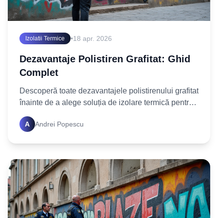
•
18 apr. 2026
Izolatii Termice
Dezavantaje Polistiren Grafitat: Ghid
Complet
Descoperă toate dezavantajele polistirenului grafitat
înainte de a alege soluția de izolare termică pentru
casa ta. Află ce compromisuri poți face și ia
A
Andrei Popescu