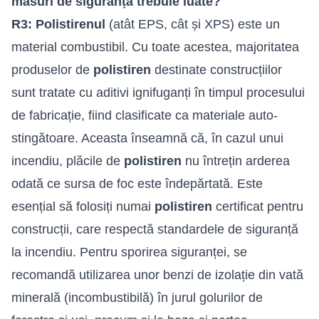
măsuri de siguranță trebuie luate?
R3:
Polistirenul
(atât EPS, cât și XPS) este un
material combustibil. Cu toate acestea, majoritatea
produselor de
polistiren
destinate construcțiilor
sunt tratate cu aditivi ignifuganți în timpul procesului
de fabricație, fiind clasificate ca materiale auto-
stingătoare. Aceasta înseamnă că, în cazul unui
incendiu, plăcile de
polistiren
nu întrețin arderea
odată ce sursa de foc este îndepărtată. Este
esențial să folosiți numai
polistiren
certificat pentru
construcții, care respectă standardele de siguranță
la incendiu. Pentru sporirea siguranței, se
recomandă utilizarea unor benzi de izolație din vată
minerală (incombustibilă) în jurul golurilor de