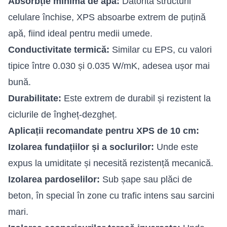
Absorbție minimă de apă:
Datorită structurii
celulare închise, XPS absoarbe extrem de puțină
apă, fiind ideal pentru medii umede.
Conductivitate termică:
Similar cu EPS, cu valori
tipice între 0.030 și 0.035 W/mK, adesea ușor mai
bună.
Durabilitate:
Este extrem de durabil și rezistent la
ciclurile de îngheț-dezgheț.
Aplicații recomandate pentru XPS de 10 cm:
Izolarea fundațiilor și a soclurilor:
Unde este
expus la umiditate și necesită rezistență mecanică.
Izolarea pardoselilor:
Sub șape sau plăci de
beton, în special în zone cu trafic intens sau sarcini
mari.