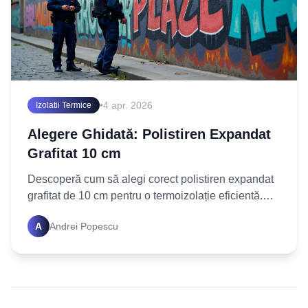
•
4 apr. 2026
Izolatii Termice
Alegere Ghidată: Polistiren Expandat
Grafitat 10 cm
Descoperă cum să alegi corect polistiren expandat
grafitat de 10 cm pentru o termoizolație eficientă.
Află factorii cheie și fă cea mai bună investiție
A
Andrei Popescu