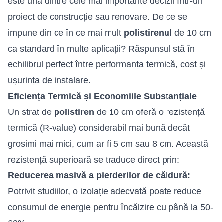
este una dintre cele mai importante decizii într-un
proiect de construcție sau renovare. De ce se
impune din ce în ce mai mult
polistirenul
de 10 cm
ca standard în multe aplicații? Răspunsul stă în
echilibrul perfect între performanța termică, cost și
ușurința de instalare.
Eficiența Termică și Economiile Substanțiale
Un strat de
polistiren
de 10 cm oferă o rezistență
termică (R-value) considerabil mai bună decât
grosimi mai mici, cum ar fi 5 cm sau 8 cm. Această
rezistență superioară se traduce direct prin:
Reducerea masivă a pierderilor de căldură:
Potrivit studiilor, o izolație adecvată poate reduce
consumul de energie pentru încălzire cu până la 50-