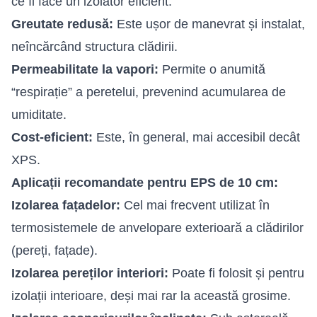
ce îl face un izolator eficient.
Greutate redusă:
Este ușor de manevrat și instalat,
neîncărcând structura clădirii.
Permeabilitate la vapori:
Permite o anumită
“respirație” a peretelui, prevenind acumularea de
umiditate.
Cost-eficient:
Este, în general, mai accesibil decât
XPS.
Aplicații recomandate pentru EPS de 10 cm:
Izolarea fațadelor:
Cel mai frecvent utilizat în
termosistemele de anvelopare exterioară a clădirilor
(pereți, fațade).
Izolarea pereților interiori:
Poate fi folosit și pentru
izolații interioare, deși mai rar la această grosime.