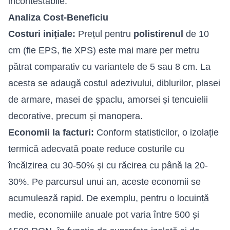
incontestabile.
Analiza Cost-Beneficiu
Costuri inițiale:
Prețul pentru
polistirenul
de 10
cm (fie EPS, fie XPS) este mai mare per metru
pătrat comparativ cu variantele de 5 sau 8 cm. La
acesta se adaugă costul adezivului, diblurilor, plasei
de armare, masei de șpaclu, amorsei și tencuielii
decorative, precum și manopera.
Economii la facturi:
Conform statisticilor, o izolație
termică adecvată poate reduce costurile cu
încălzirea cu 30-50% și cu răcirea cu până la 20-
30%. Pe parcursul unui an, aceste economii se
acumulează rapid. De exemplu, pentru o locuință
medie, economiile anuale pot varia între 500 și