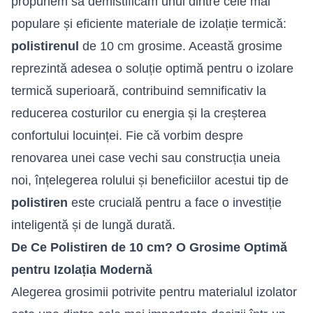
propunem să demistificăm unul dintre cele mai
populare și eficiente materiale de
izolație termică
:
polistirenul
de 10 cm grosime. Această grosime
reprezintă adesea o soluție optimă pentru o izolare
termică superioară, contribuind semnificativ la
reducerea costurilor cu energia și la creșterea
confortului locuinței. Fie că vorbim despre
renovarea unei case vechi sau construcția uneia
noi, înțelegerea rolului și beneficiilor acestui tip de
polistiren
este crucială pentru a face o investiție
inteligentă și de lungă durată.
De Ce Polistiren de 10 cm? O Grosime Optimă
pentru Izolația Modernă
Alegerea grosimii potrivite pentru materialul izolator