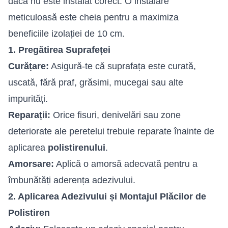
dacă nu este instalat corect. O instalare
meticuloasă este cheia pentru a maximiza
beneficiile izolației de 10 cm.
1. Pregătirea Suprafeței
Curățare:
Asigură-te că suprafața este curată,
uscată, fără praf, grăsimi, mucegai sau alte
impurități.
Reparații:
Orice fisuri, denivelări sau zone
deteriorate ale peretelui trebuie reparate înainte de
aplicarea
polistirenului
.
Amorsare:
Aplică o amorsă adecvată pentru a
îmbunătăți aderența adezivului.
2. Aplicarea Adezivului și Montajul Plăcilor de
Polistiren