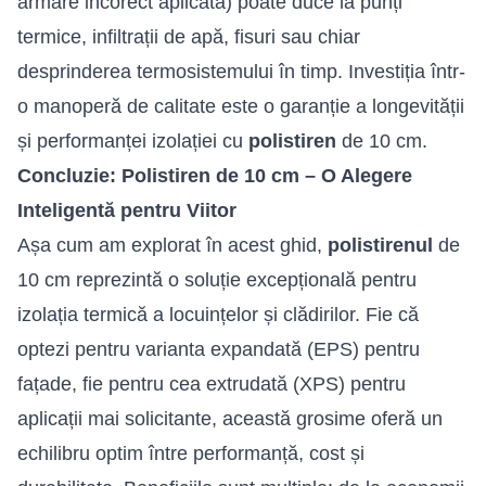
armare incorect aplicată) poate duce la punți
termice, infiltrații de apă, fisuri sau chiar
desprinderea termosistemului în timp. Investiția într-
o manoperă de calitate este o garanție a longevității
și performanței izolației cu
polistiren
de 10 cm.
Concluzie: Polistiren de 10 cm – O Alegere
Inteligentă pentru Viitor
Așa cum am explorat în acest ghid,
polistirenul
de
10 cm reprezintă o soluție excepțională pentru
izolația termică a locuințelor și clădirilor. Fie că
optezi pentru varianta expandată (EPS) pentru
fațade, fie pentru cea extrudată (XPS) pentru
aplicații mai solicitante, această grosime oferă un
echilibru optim între performanță, cost și