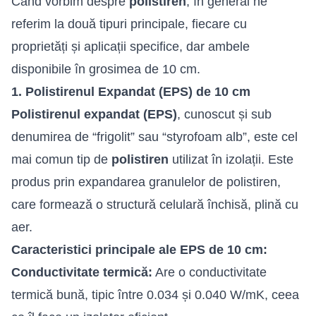
Când vorbim despre
polistiren
, în general ne
referim la două tipuri principale, fiecare cu
proprietăți și aplicații specifice, dar ambele
disponibile în grosimea de 10 cm.
1. Polistirenul Expandat (EPS) de 10 cm
Polistirenul
expandat (EPS
)
, cunoscut și sub
denumirea de “frigolit” sau “styrofoam alb”, este cel
mai comun tip de
polistiren
utilizat în izolații. Este
produs prin expandarea granulelor de polistiren,
care formează o structură celulară închisă, plină cu
aer.
Caracteristici principale ale EPS de 10 cm:
Conductivitate termică:
Are o conductivitate
termică bună, tipic între 0.034 și 0.040 W/mK, ceea