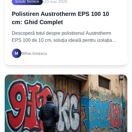
•
10 mai 2026
Izolatii Termice
Polistiren Austrotherm EPS 100 10
cm: Ghid Complet
Descoperă totul despre polistirenul Austrotherm
EPS 100 de 10 cm, soluția ideală pentru izolația
termică a casei tale. Află cum să alegi și să montezi
M
Mihai Ionescu
corect