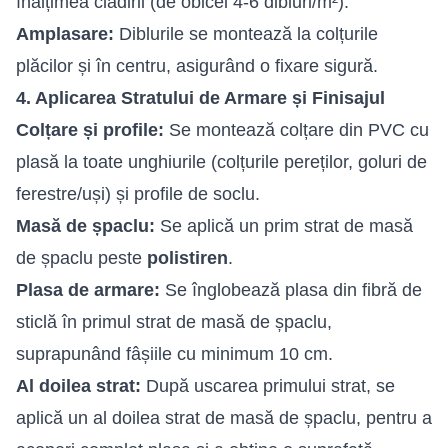
înălțimea clădirii (de obicei 4-6 dibluri/m²).
Amplasare:
Diblurile se montează la colțurile
plăcilor și în centru, asigurând o fixare sigură.
4. Aplicarea Stratului de Armare și Finisajul
Colțare și profile:
Se montează colțare din PVC cu
plasă la toate unghiurile (colțurile pereților, goluri de
ferestre/uși) și profile de soclu.
Masă de șpaclu
:
Se aplică un prim strat de masă
de șpaclu peste
polistiren
.
Plasa de armare:
Se înglobează plasa din fibră de
sticlă în primul strat de masă de șpaclu,
suprapunând fâșiile cu minimum 10 cm.
Al doilea strat:
După uscarea primului strat, se
aplică un al doilea strat de masă de șpaclu, pentru a