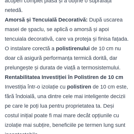
acoperi complet plasa și a obține o suprafață
netedă.
Amorsă și Tencuială Decorativă:
După uscarea
masei de șpaclu, se aplică o amorsă și apoi
tencuiala decorativă, care va proteja și finisa fațada.
O instalare corectă a
polistirenului
de 10 cm nu
doar că asigură performanța termică dorită, dar
prelungește și durata de viață a termosistemului.
Rentabilitatea Investiției în Polistiren de 10 cm
Investiția într-o izolație cu
polistiren
de 10 cm este,
fără îndoială, una dintre cele mai inteligente decizii
pe care le poți lua pentru proprietatea ta. Deși
costul inițial poate fi mai mare decât opțiunile cu
izolație mai subțire, beneficiile pe termen lung sunt