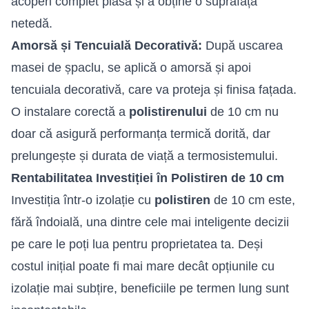
acoperi complet plasa și a obține o suprafață
netedă.
Amorsă și Tencuială Decorativă:
După uscarea
masei de șpaclu, se aplică o amorsă și apoi
tencuiala decorativă, care va proteja și finisa fațada.
O instalare corectă a
polistirenului
de 10 cm nu
doar că asigură performanța termică dorită, dar
prelungește și durata de viață a termosistemului.
Rentabilitatea Investiției în Polistiren de 10 cm
Investiția într-o izolație cu
polistiren
de 10 cm este,
fără îndoială, una dintre cele mai inteligente decizii
pe care le poți lua pentru proprietatea ta. Deși
costul inițial poate fi mai mare decât opțiunile cu
izolație mai subțire, beneficiile pe termen lung sunt