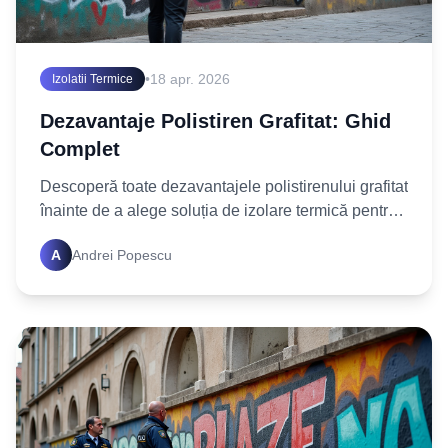
•
18 apr. 2026
Izolatii Termice
Dezavantaje Polistiren Grafitat: Ghid
Complet
Descoperă toate dezavantajele polistirenului grafitat
înainte de a alege soluția de izolare termică pentru
casa ta. Află ce compromisuri poți face și ia
A
Andrei Popescu