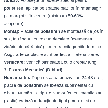
Adeziv:
Folosește un adeziv special pentru
polistiren
, aplicat pe spatele plăcilor în “mamaligi”
pe margini și în centru (minimum 50-60%
acoperire).
Montaj:
Plăcile de
polistiren
se montează de jos în
sus, în rânduri, cu rosturi decalate (asemenea
zidăriei de cărămidă) pentru a evita punțile termice.
Asigură-te că plăcile sunt perfect aliniate și plane.
Verificare:
Verifică planeitatea cu o dreptar lung.
3. Fixarea Mecanică (Dibluri)
Număr și tip:
După uscarea adezivului (24-48 ore),
plăcile de
polistiren
se fixează suplimentar cu
dibluri. Numărul și tipul diblurilor (cu cui metalic sau
plastic) variază în funcție de tipul peretelui și de