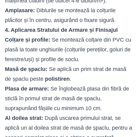
înălțimea clădirii (de obicei 4-6 dibluri/m²).
Amplasare:
Diblurile se montează la colțurile
plăcilor și în centru, asigurând o fixare sigură.
4. Aplicarea Stratului de Armare și Finisajul
Colțare și profile:
Se montează colțare din PVC cu
plasă la toate unghiurile (colțurile pereților, goluri de
ferestre/uși) și profile de soclu.
Masă de șpaclu
:
Se aplică un prim strat de masă
de șpaclu peste
polistiren
.
Plasa de armare:
Se înglobează plasa din fibră de
sticlă în primul strat de masă de șpaclu,
suprapunând fâșiile cu minimum 10 cm.
Al doilea strat:
După uscarea primului strat, se
aplică un al doilea strat de masă de șpaclu, pentru a