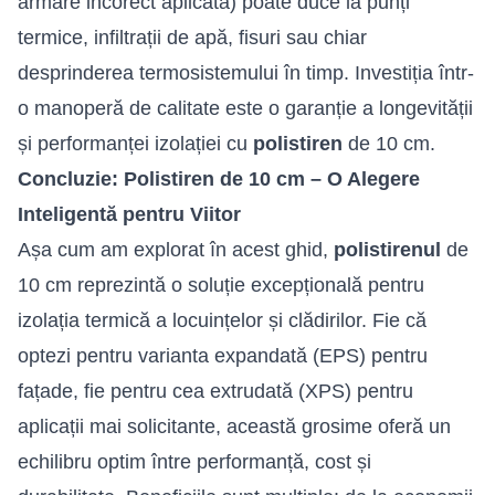
armare incorect aplicată) poate duce la punți
termice, infiltrații de apă, fisuri sau chiar
desprinderea termosistemului în timp. Investiția într-
o manoperă de calitate este o garanție a longevității
și performanței izolației cu
polistiren
de 10 cm.
Concluzie: Polistiren de 10 cm – O Alegere
Inteligentă pentru Viitor
Așa cum am explorat în acest ghid,
polistirenul
de
10 cm reprezintă o soluție excepțională pentru
izolația termică a locuințelor și clădirilor. Fie că
optezi pentru varianta expandată (EPS) pentru
fațade, fie pentru cea extrudată (XPS) pentru
aplicații mai solicitante, această grosime oferă un
echilibru optim între performanță, cost și