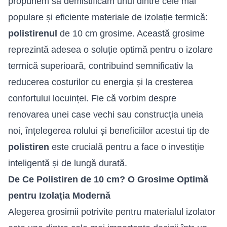
propunem să demistificăm unul dintre cele mai
populare și eficiente materiale de
izolație termică
:
polistirenul
de 10 cm grosime. Această grosime
reprezintă adesea o soluție optimă pentru o izolare
termică superioară, contribuind semnificativ la
reducerea costurilor cu energia și la creșterea
confortului locuinței. Fie că vorbim despre
renovarea unei case vechi sau construcția uneia
noi, înțelegerea rolului și beneficiilor acestui tip de
polistiren
este crucială pentru a face o investiție
inteligentă și de lungă durată.
De Ce Polistiren de 10 cm? O Grosime Optimă
pentru Izolația Modernă
Alegerea grosimii potrivite pentru materialul izolator