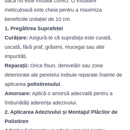
dacă nu este instalat corect. O instalare
meticuloasă este cheia pentru a maximiza
beneficiile izolației de 10 cm.
1. Pregătirea Suprafeței
Curățare:
Asigură-te că suprafața este curată,
uscată, fără praf, grăsimi, mucegai sau alte
impurități.
Reparații:
Orice fisuri, denivelări sau zone
deteriorate ale peretelui trebuie reparate înainte de
aplicarea
polistirenului
.
Amorsare:
Aplică o amorsă adecvată pentru a
îmbunătăți aderența adezivului.
2. Aplicarea Adezivului și Montajul Plăcilor de
Polistiren