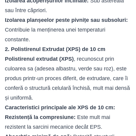
Izolarea acoperișurilor înclinate:
Sub astereală
sau între căpriori.
Izolarea planșeelor peste pivnițe sau subsoluri:
Contribuie la menținerea unei temperaturi
constante.
2. Polistirenul Extrudat (XPS) de 10 cm
Polistirenul extrudat (XPS)
, recunoscut prin
culoarea sa (adesea albastru, verde sau roz), este
produs printr-un proces diferit, de extrudare, care îi
conferă o structură celulară închisă, mult mai densă
și uniformă.
Caracteristici principale ale XPS de 10 cm:
Rezistență la compresiune:
Este mult mai
rezistent la sarcini mecanice decât EPS.