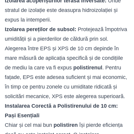
Izolarea acoperișurilor terasă inversate:
Unde
stratul de izolație este deasupra hidroizolației și
expus la intemperii.
Izolarea pereților de subsol:
Protejează împotriva
umidității și a pierderilor de căldură prin sol.
Alegerea între EPS și XPS de 10 cm depinde în
mare măsură de aplicația specifică și de condițiile
de mediu la care va fi expus
polistirenul
. Pentru
fațade, EPS este adesea suficient și mai economic,
în timp ce pentru zonele cu umiditate ridicată și
solicitări mecanice, XPS este alegerea superioară.
Instalarea Corectă a Polistirenului de 10 cm:
Pași Esențiali
Chiar și cel mai bun
polistiren
își pierde eficiența