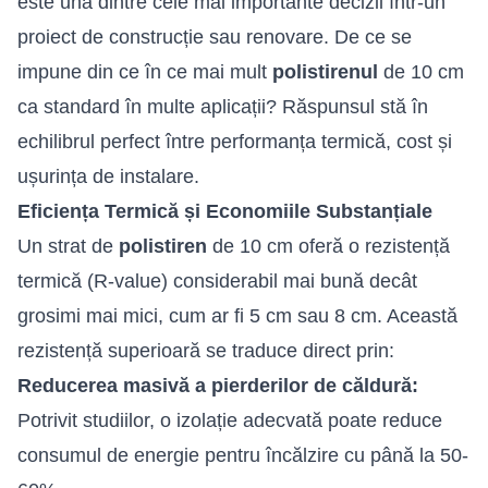
este una dintre cele mai importante decizii într-un
proiect de construcție sau renovare. De ce se
impune din ce în ce mai mult
polistirenul
de 10 cm
ca standard în multe aplicații? Răspunsul stă în
echilibrul perfect între performanța termică, cost și
ușurința de instalare.
Eficiența Termică și Economiile Substanțiale
Un strat de
polistiren
de 10 cm oferă o rezistență
termică (R-value) considerabil mai bună decât
grosimi mai mici, cum ar fi 5 cm sau 8 cm. Această
rezistență superioară se traduce direct prin:
Reducerea masivă a pierderilor de căldură:
Potrivit studiilor, o izolație adecvată poate reduce
consumul de energie pentru încălzire cu până la 50-