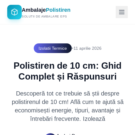
Ambalaje
Polistiren
SOLUTII DE AMBALARE EPS
•
Izolatii Termice
11 aprilie 2026
Polistiren de 10 cm: Ghid
Complet și Răspunsuri
Descoperă tot ce trebuie să știi despre
polistirenul de 10 cm! Află cum te ajută să
economisești energie, tipuri, avantaje și
întrebări frecvente. Izolează