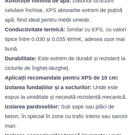
Absorbție minimă de apă:
Datorită structurii
celulare închise, XPS absoarbe extrem de puțină
apă, fiind ideal pentru medii umede.
Conductivitate termică:
Similar cu EPS, cu valori
tipice între 0.030 și 0.035 W/mK, adesea ușor mai
bună.
Durabilitate:
Este extrem de durabil și rezistent la
ciclurile de îngheț-dezgheț.
Aplicații recomandate pentru XPS de 10 cm:
Izolarea fundațiilor și a soclurilor:
Unde este
expus la umiditate și necesită rezistență mecanică.
Izolarea pardoselilor:
Sub șape sau plăci de
beton, în special în zone cu trafic intens sau sarcini
mari.