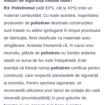
măsuri de siguranță trebuie luate?
R3:
Polistirenul
(atât EPS, cât și XPS) este un
material combustibil. Cu toate acestea, majoritatea
produselor de
polistiren
destinate construcțiilor
sunt tratate cu aditivi ignifuganți în timpul procesului
de fabricație, fiind clasificate ca materiale auto-
stingătoare. Aceasta înseamnă că, în cazul unui
incendiu, plăcile de
polistiren
nu întrețin arderea
odată ce sursa de foc este îndepărtată. Este
esențial să folosiți numai
polistiren
certificat pentru
construcții, care respectă standardele de siguranță
la incendiu. Pentru sporirea siguranței, se
recomandă utilizarea unor benzi de izolație din vată
minerală (incombustibilă) în jurul golurilor de