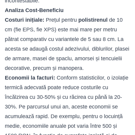
incontestabile.
Analiza Cost-Beneficiu
Costuri inițiale:
Prețul pentru
polistirenul
de 10
cm (fie EPS, fie XPS) este mai mare per metru
pătrat comparativ cu variantele de 5 sau 8 cm. La
acesta se adaugă costul adezivului, diblurilor, plasei
de armare, masei de șpaclu, amorsei și tencuielii
decorative, precum și manopera.
Economii la facturi:
Conform statisticilor, o izolație
termică adecvată poate reduce costurile cu
încălzirea cu 30-50% și cu răcirea cu până la 20-
30%. Pe parcursul unui an, aceste economii se
acumulează rapid. De exemplu, pentru o locuință
medie, economiile anuale pot varia între 500 și