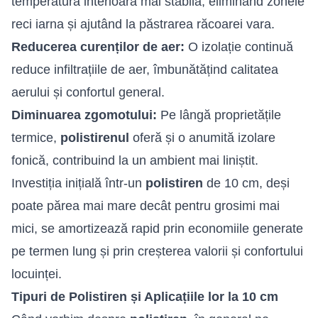
temperatură interioară mai stabilă, eliminând zonele
reci iarna și ajutând la păstrarea răcoarei vara.
Reducerea curenților de aer:
O izolație continuă
reduce infiltrațiile de aer, îmbunătățind calitatea
aerului și confortul general.
Diminuarea zgomotului:
Pe lângă proprietățile
termice,
polistirenul
oferă și o anumită izolare
fonică, contribuind la un ambient mai liniștit.
Investiția inițială într-un
polistiren
de 10 cm, deși
poate părea mai mare decât pentru grosimi mai
mici, se amortizează rapid prin economiile generate
pe termen lung și prin creșterea valorii și confortului
locuinței.
Tipuri de Polistiren și Aplicațiile lor la 10 cm