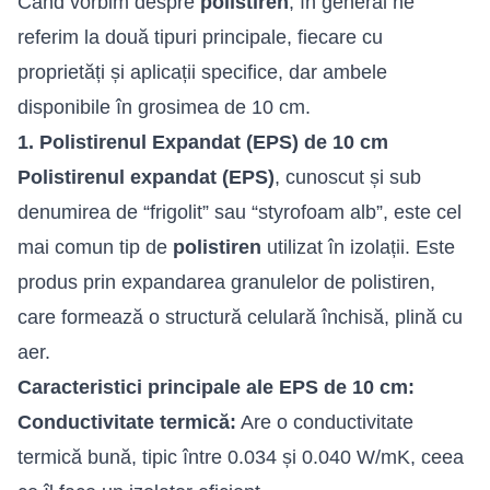
Când vorbim despre
polistiren
, în general ne
referim la două tipuri principale, fiecare cu
proprietăți și aplicații specifice, dar ambele
disponibile în grosimea de 10 cm.
1. Polistirenul Expandat (EPS) de 10 cm
Polistirenul
expandat (EPS
)
, cunoscut și sub
denumirea de “frigolit” sau “styrofoam alb”, este cel
mai comun tip de
polistiren
utilizat în izolații. Este
produs prin expandarea granulelor de polistiren,
care formează o structură celulară închisă, plină cu
aer.
Caracteristici principale ale EPS de 10 cm:
Conductivitate termică:
Are o conductivitate
termică bună, tipic între 0.034 și 0.040 W/mK, ceea