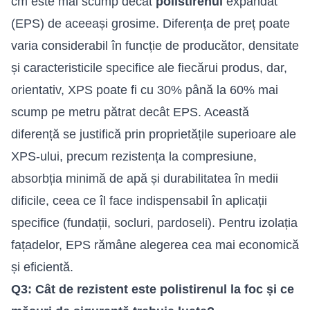
cm este mai scump decât
polistirenul
expandat
(EPS) de aceeași grosime. Diferența de preț poate
varia considerabil în funcție de producător, densitate
și caracteristicile specifice ale fiecărui produs, dar,
orientativ, XPS poate fi cu 30% până la 60% mai
scump pe metru pătrat decât EPS. Această
diferență se justifică prin proprietățile superioare ale
XPS-ului, precum rezistența la compresiune,
absorbția minimă de apă și durabilitatea în medii
dificile, ceea ce îl face indispensabil în aplicații
specifice (fundații, socluri, pardoseli). Pentru izolația
fațadelor, EPS rămâne alegerea cea mai economică
și eficientă.
Q3: Cât de rezistent este polistirenul la foc și ce