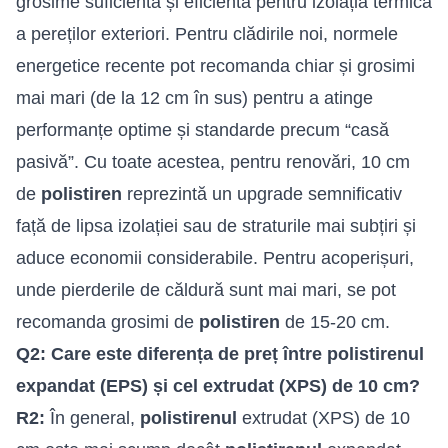
grosime suficientă și eficientă pentru izolația termică
a pereților exteriori. Pentru clădirile noi, normele
energetice recente pot recomanda chiar și grosimi
mai mari (de la 12 cm în sus) pentru a atinge
performanțe optime și standarde precum “casă
pasivă”. Cu toate acestea, pentru renovări, 10 cm
de
polistiren
reprezintă un upgrade semnificativ
față de lipsa izolației sau de straturile mai subțiri și
aduce economii considerabile. Pentru acoperișuri,
unde pierderile de căldură sunt mai mari, se pot
recomanda grosimi de
polistiren
de 15-20 cm.
Q2: Care este diferența de preț între polistirenul
expandat (EPS) și cel extrudat (XPS) de 10 cm?
R2:
În general,
polistirenul
extrudat (XPS) de 10