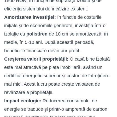
1500 RON, în funcție de suprafața izolată și de
eficiența sistemului de încălzire existent.
Amortizarea investiției:
În funcție de costurile
inițiale și de economiile generate, investiția într-o
izolație cu
polistiren
de 10 cm se amortizează, în
medie, în 5-10 ani. După această perioadă,
beneficiile financiare devin pur profit.
Creșterea valorii proprietății:
O casă bine izolată
este mai atractivă pe piața imobiliară, având un
certificat energetic superior și costuri de întreținere
mai mici. Acest lucru poate crește valoarea de
revânzare a proprietății.
Impact ecologic:
Reducerea consumului de
energie se traduce și printr-o amprentă de carbon