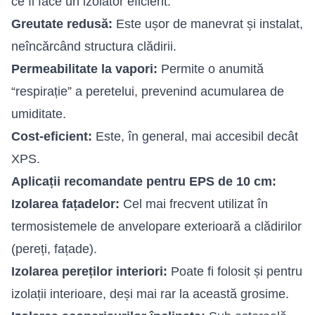
ce îl face un izolator eficient.
Greutate redusă:
Este ușor de manevrat și instalat,
neîncărcând structura clădirii.
Permeabilitate la vapori:
Permite o anumită
“respirație” a peretelui, prevenind acumularea de
umiditate.
Cost-eficient:
Este, în general, mai accesibil decât
XPS.
Aplicații recomandate pentru EPS de 10 cm:
Izolarea fațadelor:
Cel mai frecvent utilizat în
termosistemele de anvelopare exterioară a clădirilor
(pereți, fațade).
Izolarea pereților interiori:
Poate fi folosit și pentru
izolații interioare, deși mai rar la această grosime.