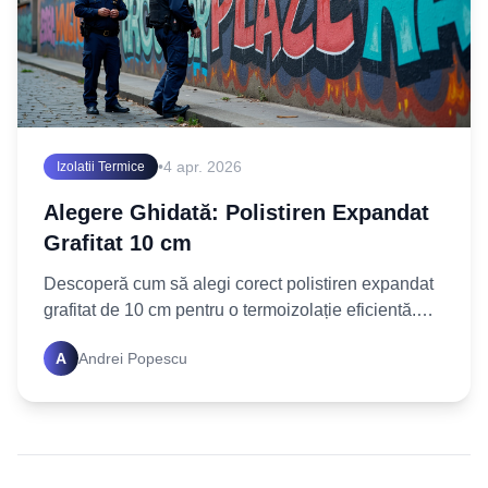
•
4 apr. 2026
Izolatii Termice
Alegere Ghidată: Polistiren Expandat
Grafitat 10 cm
Descoperă cum să alegi corect polistiren expandat
grafitat de 10 cm pentru o termoizolație eficientă.
Află factorii cheie și fă cea mai bună investiție
A
Andrei Popescu