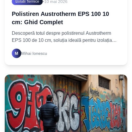
•
10 mai 2026
Izolatii Termice
Polistiren Austrotherm EPS 100 10
cm: Ghid Complet
Descoperă totul despre polistirenul Austrotherm
EPS 100 de 10 cm, soluția ideală pentru izolația
termică a casei tale. Află cum să alegi și să montezi
M
Mihai Ionescu
corect